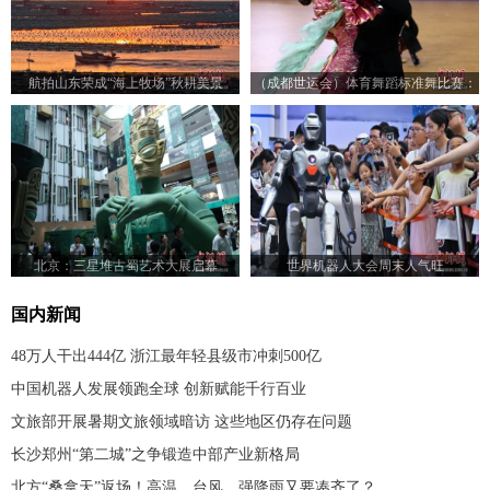
航拍山东荣成“海上牧场”秋耕美景
（成都世运会）体育舞蹈标准舞比赛：
23对选手赛场尽展舞姿
北京：三星堆古蜀艺术大展启幕
世界机器人大会周末人气旺
国内新闻
48万人干出444亿 浙江最年轻县级市冲刺500亿
中国机器人发展领跑全球 创新赋能千行百业
文旅部开展暑期文旅领域暗访 这些地区仍存在问题
长沙郑州“第二城”之争锻造中部产业新格局
北方“桑拿天”返场！高温、台风、强降雨又要凑齐了？