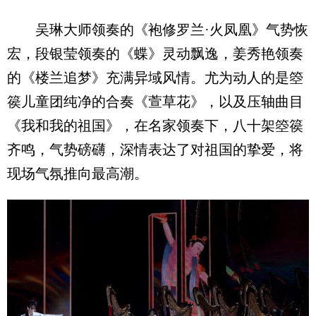
吴琳大师领奏的《袍修罗兰·火凤凰》气势恢
宏，段银莹领奏的《蝶》灵动飘逸，姜秀艳领奏
的《楼兰追梦》充满异域风情。尤为动人的是箜
篌儿童团纯净的合奏《萱草花》，以及压轴曲目
《我和我的祖国》，在名家领奏下，八十架箜篌
齐鸣，气势磅礴，深情表达了对祖国的挚爱，将
现场气氛推向最高潮。