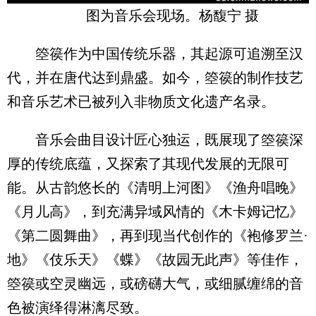
图为音乐会现场。杨馥宁 摄
箜篌作为中国传统乐器，其起源可追溯至汉
代，并在唐代达到鼎盛。如今，箜篌的制作技艺
和音乐艺术已被列入非物质文化遗产名录。
音乐会曲目设计匠心独运，既展现了箜篌深
厚的传统底蕴，又探索了其现代发展的无限可
能。从古韵悠长的《清明上河图》《渔舟唱晚》
《月儿高》，到充满异域风情的《木卡姆记忆》
《第二圆舞曲》，再到现当代创作的《袍修罗兰·
地》《伎乐天》《蝶》《故园无此声》等佳作，
箜篌或空灵幽远，或磅礴大气，或细腻缠绵的音
色被演绎得淋漓尽致。