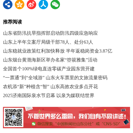
推荐阅读
山东省防汛抗旱指挥部启动防汛四级应急响应
山东上半年立案厅局级干部78人、处分63人
山东稳就业政策红利加快释放 半年返稳岗资金3.87亿
山东烟台黄渤海新区举办名家“箜篌雅集”活动
全国首个100%绿电直连零碳产业园东营开建
“一票通”到“全域游” 山东火车票里的文旅流量密码
农机添“新”种植含“智” 山东高效农业多点开花
2025济南国际泉水节启幕 以泉为媒联结世界