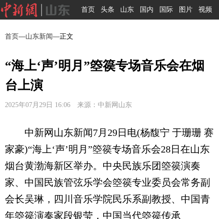
首页
头条
山东
国内
国际
图片
视频
首页
—
山东新闻
—正文
“海上‘声’明月”箜篌专场音乐会在烟
台上演
2025年07月29日 16:06 来源：中新网山东
中新网山东新闻7月29日电(杨馥宁 于珊珊 赛
家豪)“海上‘声’明月”箜篌专场音乐会28日在山东
烟台黄渤海新区举办。中央民族乐团箜篌演奏
家、中国民族管弦乐学会箜篌专业委员会常务副
会长吴琳，四川音乐学院民乐系副教授、中国青
年箜篌演奏家段银莹，中国当代箜篌传承