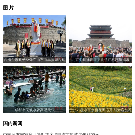
图 片
台湾台东孔子圣像在山东曲阜捐赠起运
北京中轴线世界文化遗产标志碑揭幕
成都市民戏水躲高温天气
贵州六盘水百余亩花田盛开 引游客赏花
入画来
国内新闻
中国公布国家育儿补贴方案 3周岁前每孩每年3600元