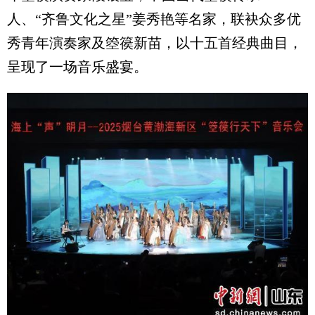
人、“齐鲁文化之星”姜秀艳等名家，联袂众多优
秀青年演奏家及箜篌新苗，以十五首经典曲目，
呈现了一场音乐盛宴。