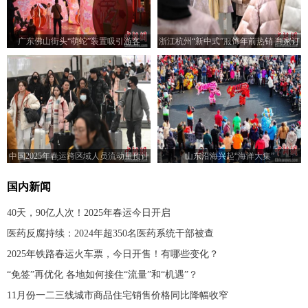
广东佛山街头“萌蛇”装置吸引游客
浙江杭州“新中式”服饰年前热销 商家订
单需排期
中国2025年春运跨区域人员流动量预计
山东沿海兴起“海洋大集”
达90亿人次
国内新闻
40天，90亿人次！2025年春运今日开启
医药反腐持续：2024年超350名医药系统干部被查
2025年铁路春运火车票，今日开售！有哪些变化？
“免签”再优化 各地如何接住“流量”和“机遇”？
11月份一二三线城市商品住宅销售价格同比降幅收窄