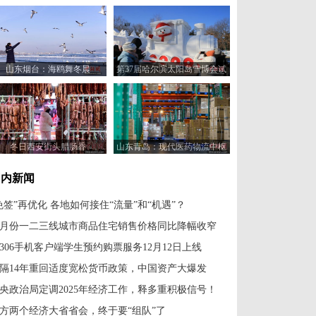
山东烟台：海鸥舞冬晨
第37届哈尔滨太阳岛雪博会试
开园
冬日西安街头腊肠香
山东青岛：现代医药物流中枢
让药品畅达全省
国内新闻
免签”再优化 各地如何接住“流量”和“机遇”？
1月份一二三线城市商品住宅销售价格同比降幅收窄
2306手机客户端学生预约购票服务12月12日上线
隔14年重回适度宽松货币政策，中国资产大爆发
央政治局定调2025年经济工作，释多重积极信号！
方两个经济大省省会，终于要“组队”了