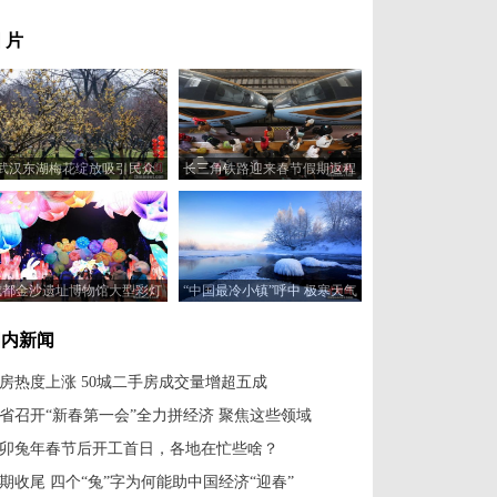
 片
武汉东湖梅花绽放吸引民众
长三角铁路迎来春节假期返程
客流
成都金沙遗址博物馆大型彩灯
“中国最冷小镇”呼中 极寒天气
吸引游人
里绽放绝美“冰花”
国内新闻
房热度上涨 50城二手房成交量增超五成
省召开“新春第一会”全力拼经济 聚焦这些领域
卯兔年春节后开工首日，各地在忙些啥？
期收尾 四个“兔”字为何能助中国经济“迎春”