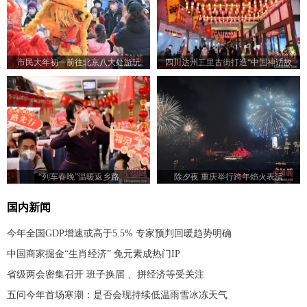
市民大年初一前往北京八大处游玩
四川达州三里古街打造“中国神话故
事”主题灯会
“列车春晚”温暖返乡路
除夕夜 重庆举行跨年焰火表演
国内新闻
今年全国GDP增速或高于5.5% 专家预判回暖趋势明确
中国商家掘金“生肖经济” 兔元素成热门IP
省级两会密集召开 班子换届 、拼经济等受关注
五问今年首场寒潮：是否会现持续低温雨雪冰冻天气