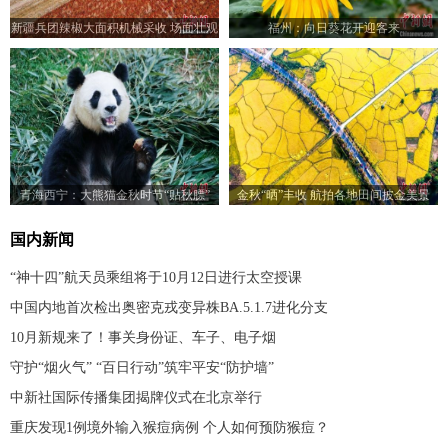
新疆兵团辣椒大面积机械采收 场面壮观
福州：向日葵花开迎客来
青海西宁：大熊猫金秋时节“贴秋膘”
金秋“晒”丰收 航拍各地田间披金美景
国内新闻
“神十四”航天员乘组将于10月12日进行太空授课
中国内地首次检出奥密克戎变异株BA.5.1.7进化分支
10月新规来了！事关身份证、车子、电子烟
守护“烟火气” “百日行动”筑牢平安“防护墙”
中新社国际传播集团揭牌仪式在北京举行
重庆发现1例境外输入猴痘病例 个人如何预防猴痘？