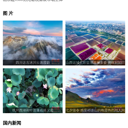
图 片
四川达古冰川云蒸霞蔚
山西运城七彩盐湖斑斓多姿 俯瞰宛如巨
型调色板
杭州西湖荷叶莲蓬疏摘义卖
七夕佳令 感受祁连山的晚霞热烈与人间
浪漫
国内新闻