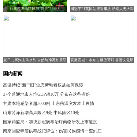
杭州西湖曲院风荷“荷景”引游人
周冠宇F1英国站遭遇事故 所幸人无大碍
夏日九寨沟山风水韵 自然纯净宛如童话
安徽宣城：水东古镇放荷灯 非遗文化助
世界
旅游复苏
国内新闻
高温持续“新”“旧”业态劳动者权益如何保障
37个普通地市人均GDP超10万 分布在这些省份
甘肃本轮感染者超3000例 山东菏泽突发本土疫情
山东菏泽新增高风险区9处 中风险区10处
国家药监局：加快新冠病毒治疗药物研发上市速度
南京回应寺庙供奉战犯牌位：伤害民族感情一查到底