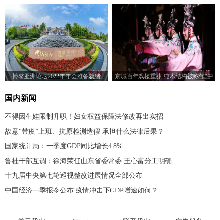
相绽放
博鳌亚洲论坛2022年年会准备就绪
京城百年戏楼重张 纯木结构被称作“中
国戏楼活化石”
国内新闻
不得因生娃限制升职！妇女权益保障法修改再出实招
故意“带疫”上班、抗原检测造假 承担什么法律后果？
国家统计局：一季度GDP同比增长4.8%
鲁桂干部互调：徐海荣任山东省委常委 王心富分工明确
十九届中央第七轮巡视整改进展情况全部公布
中国经济一季报今公布 疫情冲击下GDP增速如何？