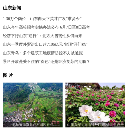
山东新闻
1.36万个岗位！山东向天下英才广发“求贤令”
山东今年高校招考实施办法公布 6月7日至8日高考
经济下行山东“逆行”：北方大省韧性从何而来
山东一季度外贸进出口超7106亿元 实现“开门稳”
山东青岛：多个建筑工地疫情防控不力被通报
景区开放是关不住的“春色”还是经济复苏的期盼？
图 片
航拍安徽黟县卢村田园春色
山东泰安：泰山牡丹园300余亩牡丹争