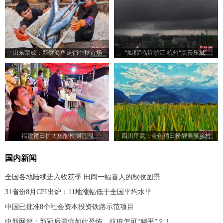
山东荣成：新鲜海鱼走俏中秋市场
“灿都”临近浙江 杭州“黑云压城”
福建莆田扩大核酸检测范围
四川平武：金色稻田扮靓美丽乡村
国内新闻
全国各地陆续进入收获季 田间一幅喜人的秋收图景
31省份8月CPI出炉：11地涨幅低于全国平均水平
中国已批准8个社会资本投资铁路示范项目
中新网评：新冠后遗症如此恐怖，抗疫怎可“躺平”？！