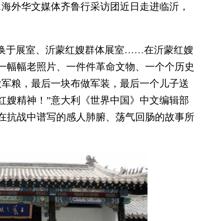
1海外华文媒体齐鲁行采访团近日走进临沂，
换于展室、沂蒙红嫂群体展室……在沂蒙红嫂
一幅幅老照片、一件件革命文物、一个个历史
做军粮，最后一块布做军装，最后一个儿子送
红嫂精神！”意大利《世界中国》中文编辑部
在抗战中谱写的感人肺腑、荡气回肠的故事所