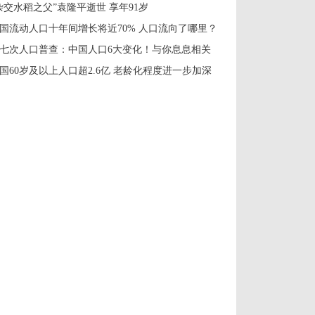
杂交水稻之父”袁隆平逝世 享年91岁
国流动人口十年间增长将近70% 人口流向了哪里？
七次人口普查：中国人口6大变化！与你息息相关
国60岁及以上人口超2.6亿 老龄化程度进一步加深