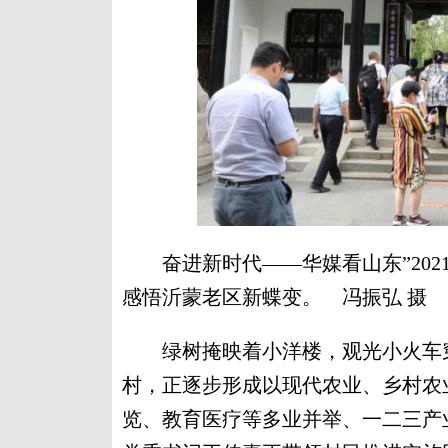
奋进新时代——华媒看山东”202
感悟沂蒙老区新蝶变。 冯振弘 摄
绿树掩映着小洋楼，观光小火车穿
村，正逐步形成以现代农业、乡村农
览、教育医疗等多业并举、一二三产