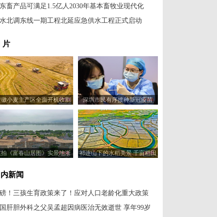
东畜产品可满足1.5亿人2030年基本畜牧业现代化
水北调东线一期工程北延应急供水工程正式启动
 片
安徽小麦主产区全面开机收割
深圳市民有序接种新冠疫苗
航拍《富春山居图》实景地浙
祁连山下的水稻美景 千亩稻田
江富春江
似画卷
国内新闻
磅！三孩生育政策来了！应对人口老龄化重大政策
国肝胆外科之父吴孟超因病医治无效逝世 享年99岁