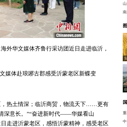
山
南
图
1海外华文媒体齐鲁行采访团近日走进临沂，
文媒体赴琅琊古郡感受沂蒙老区新蝶变
，热土情深；临沂商贸，物流天下……更有
情深意长。”“奋进新时代——华媒看山
重
中
团近日走进沂蒙老区，感悟沂蒙精神，感受老区