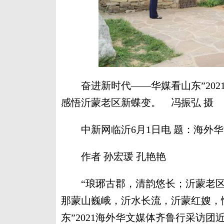
奋进新时代——华媒看山东”202
感悟沂蒙老区新蝶变。 冯振弘 摄
中新网临沂6月1日电 题：海外华
作者 孙宏瑗 孔艳艳
“琅琊古郡，清韵悠长；沂蒙老区
那蒙山巍峨，沂水长流，沂蒙红嫂，
东”2021海外华文媒体齐鲁行采访