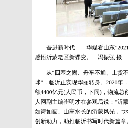
奋进新时代——华媒看山东”202
感悟沂蒙老区新蝶变。 冯振弘 摄
从“四塞之崮、舟车不通、土货不出
球”，临沂正实现华丽转身。2020
额4400亿元(人民币，下同)，物流总
人网副主编崔明才在参观后说：“沂
如诗如画、山高水长的沂蒙风光，“
创新动力，助推临沂书写时代新篇章