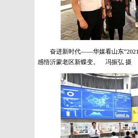
奋进新时代——华媒看山东”202
感悟沂蒙老区新蝶变。 冯振弘 摄