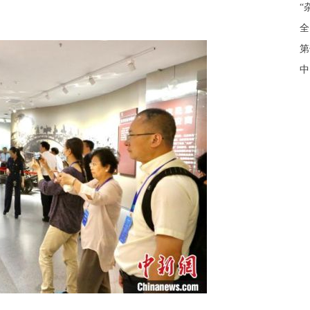
“
全
第
中