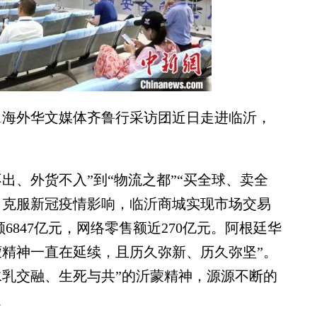
1海外华文媒体齐鲁行采访团近日走进临沂，
、外货不入”到“物流之都”“买全球、卖全
年，克服新冠疫情影响，临沂商城实现市场交易
额6847亿元，网络零售额近270亿元。阿根廷华
蒙精神一直在延续，且历久弥新、历久弥坚”。
水乳交融、生死与共”的沂蒙精神，源源不断的
。