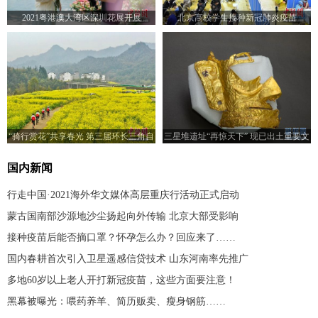
2021粤港澳大湾区深圳花展开展
北京高校学生接种新冠肺炎疫苗
“骑行赏花”共享春光 第三届环长三角自
三星堆遗址“再惊天下” 现已出土重要文
行车赛歙县站火热开赛
物500余件
国内新闻
行走中国·2021海外华文媒体高层重庆行活动正式启动
蒙古国南部沙源地沙尘扬起向外传输 北京大部受影响
接种疫苗后能否摘口罩？怀孕怎么办？回应来了……
国内春耕首次引入卫星遥感信贷技术 山东河南率先推广
多地60岁以上老人开打新冠疫苗，这些方面要注意！
黑幕被曝光：喂药养羊、简历贩卖、瘦身钢筋……