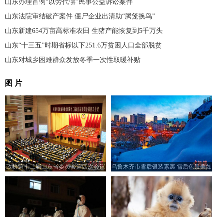
山东办理首例“以劳代偿”民事公益诉讼案件
山东法院审结破产案件 僵尸企业出清助“腾笼换鸟”
山东新建654万亩高标准农田 生猪产能恢复到5千万头
山东“十三五”时期省标以下251.6万贫困人口全部脱贫
山东对城乡困难群众发放冬季一次性取暖补贴
图 片
政协第十二届山东省委员会第四次会议
乌鲁木齐市雪后银装素裹 雪后色景美如
在济南开幕
画