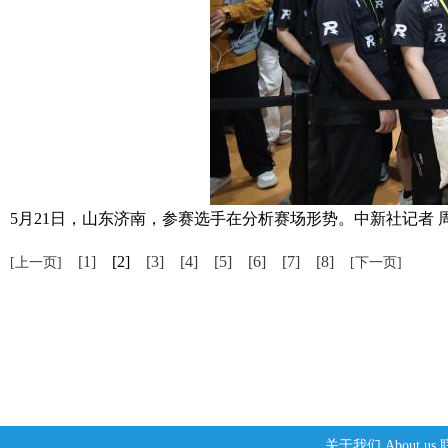
5月21日，山东济南，参赛选手在分析赛场形势。中新社记者 周
[1]
[2]
[3]
[4]
[5]
[6]
[7]
[8]
[上一页]
[下一页]
关于我们
About us