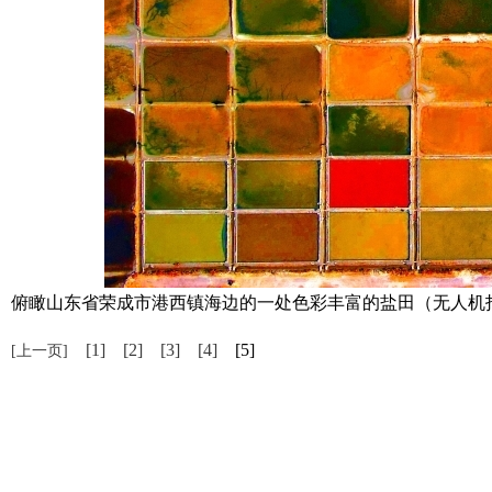
俯瞰山东省荣成市港西镇海边的一处色彩丰富的盐田（无人机
[1]
[2]
[3]
[4]
[5]
[上一页]