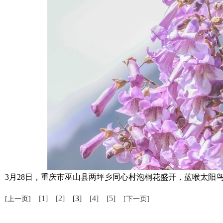
3月28日，重庆市巫山县两坪乡同心村泡桐花盛开，蓝喉太阳鸟在花
[1]
[2]
[3]
[4]
[5]
[上一页]
[下一页]