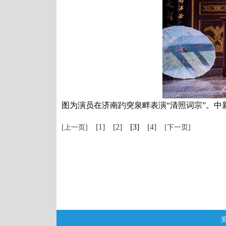
图为演员在济南趵突泉畔表演“清照词宗”。中新
[1]
[2]
[3]
[4]
[上一页]
[下一页]