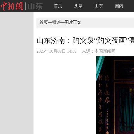
首页
头条
山东
国内
首页
—
频道
—图片正文
山东济南：趵突泉“趵突夜画”亮相
2025年10月09日 14:39 来源：
中国新闻网