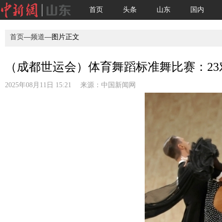
首页
头条
山东
国内
首页
—
频道
—图片正文
（成都世运会）体育舞蹈标准舞比赛：23对
2025年08月11日 15:21 来源：
中国新闻网