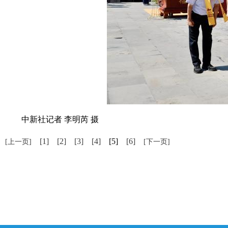
中新社记者 李明芮 摄
[1]
[2]
[3]
[4]
[5]
[6]
[上一页]
[下一页]