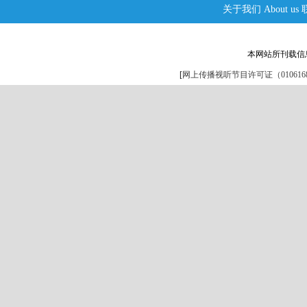
关于我们
About us
本网站所刊载信
[
网上传播视听节目许可证（0106168