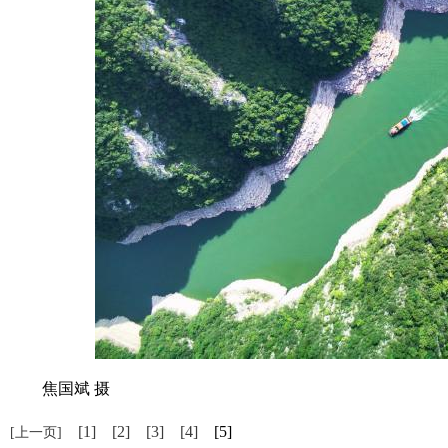
焦国斌 摄
[1]
[2]
[3]
[4]
[5]
[上一页]