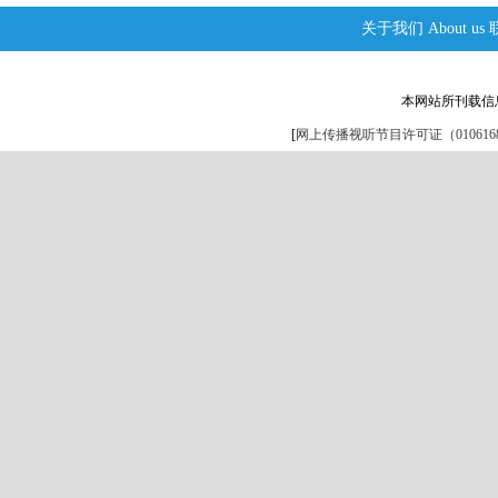
关于我们
About us
本网站所刊载信
[
网上传播视听节目许可证（0106168