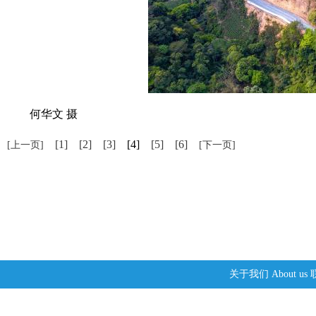
何华文 摄
[1]
[2]
[3]
[4]
[5]
[6]
[上一页]
[下一页]
关于我们
About us