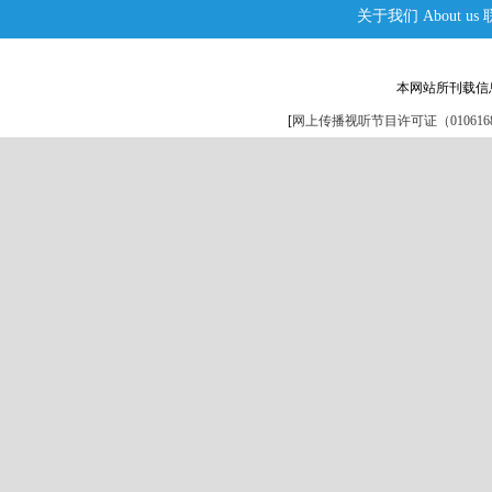
关于我们
About us
本网站所刊载信
[
网上传播视听节目许可证（0106168