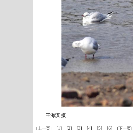
王海滨 摄
[1]
[2]
[3]
[4]
[5]
[6]
[上一页]
[下一页]