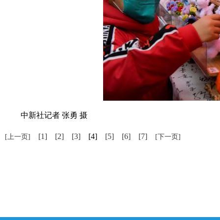
中新社记者 张勇 摄
[1]
[2]
[3]
[4]
[5]
[6]
[7]
[上一页]
[下一页]