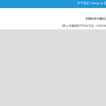
关于我们
About us
本网站所刊载信
[
网上传播视听节目许可证（0106168