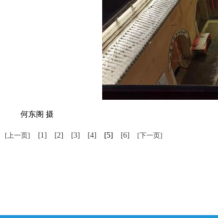
何东阁 摄
[1]
[2]
[3]
[4]
[5]
[6]
[上一页]
[下一页]