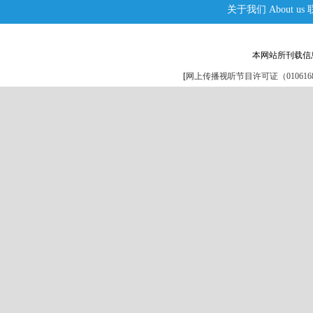
关于我们
About us
本网站所刊载信
[
网上传播视听节目许可证（0106168