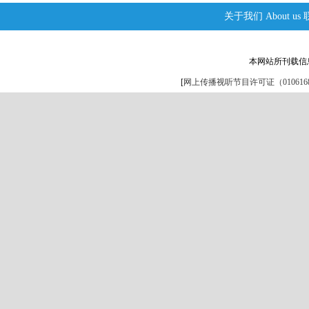
关于我们
About us
本网站所刊载信
[
网上传播视听节目许可证（0106168