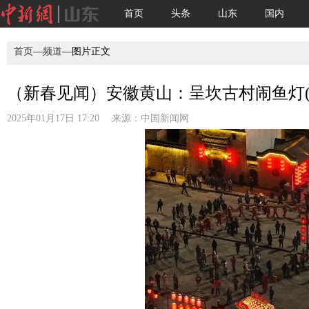
首页
头条
山东
国内
首页
—
频道
—图片正文
（新春见闻）安徽黄山：呈坎古村闹鱼灯(
2025年01月17日 17:20 来源：
中国新闻网