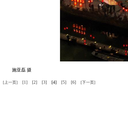
施亚磊 摄
[1]
[2]
[3]
[4]
[5]
[6]
[上一页]
[下一页]