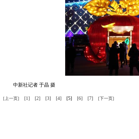
中新社记者 于晶 摄
[1]
[2]
[3]
[4]
[5]
[6]
[7]
[上一页]
[下一页]