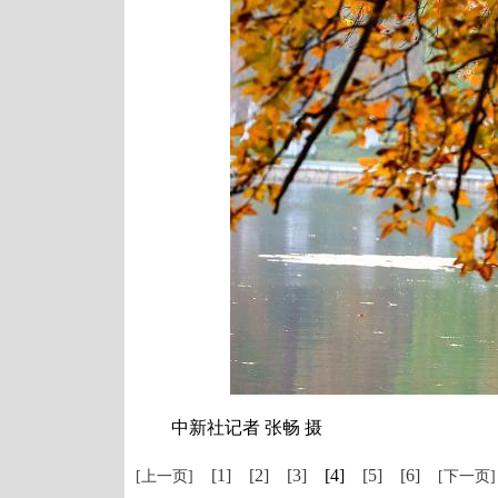
中新社记者 张畅 摄
[1]
[2]
[3]
[4]
[5]
[6]
[上一页]
[下一页]