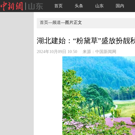
首页
头条
山东
国内
首页
—
频道
—图片正文
湖北建始：“粉黛草”盛放扮靓秋日
2024年10月09日 10:50 来源：
中国新闻网