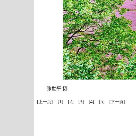
张世平 摄
[1]
[2]
[3]
[4]
[5]
[上一页]
[下一页]