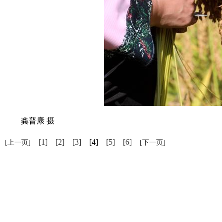
龚普康 摄
[1]
[2]
[3]
[4]
[5]
[6]
[上一页]
[下一页]