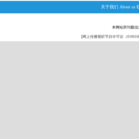
关于我们
About us
本网站所刊载信
[
网上传播视听节目许可证（0106168