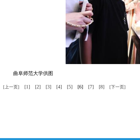
曲阜师范大学供图
[1]
[2]
[3]
[4]
[5]
[6]
[7]
[8]
[上一页]
[下一页]