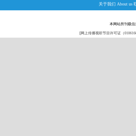
关于我们
About us
本网站所刊载信
[
网上传播视听节目许可证（0106168