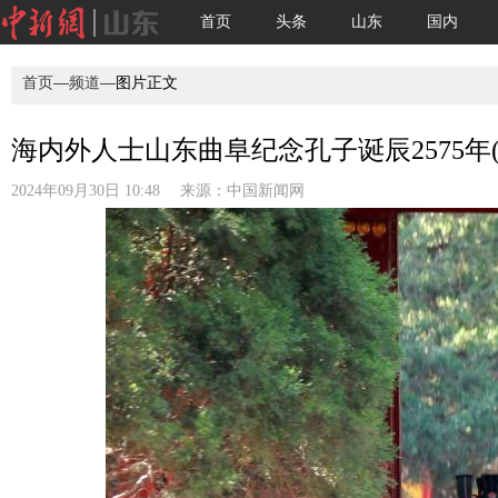
首页
头条
山东
国内
首页
—
频道
—图片正文
海内外人士山东曲阜纪念孔子诞辰2575年(
2024年09月30日 10:48 来源：
中国新闻网