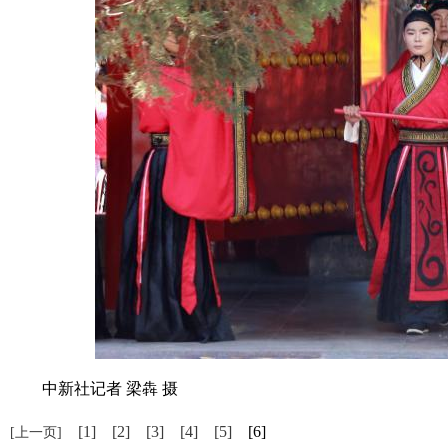
中新社记者 梁犇 摄
[1]
[2]
[3]
[4]
[5]
[6]
[上一页]