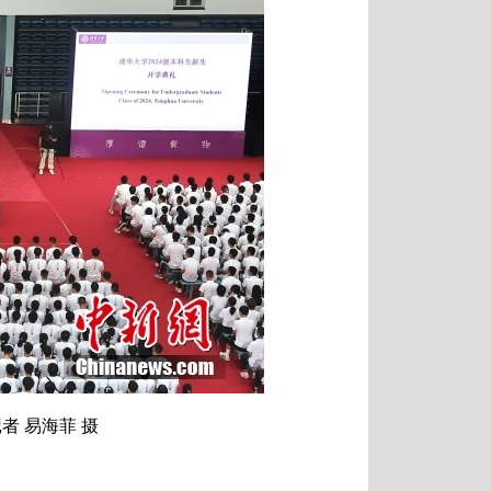
者 易海菲 摄