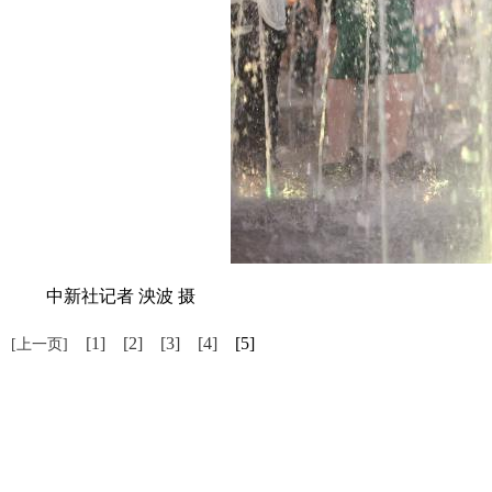
中新社记者 泱波 摄
[1]
[2]
[3]
[4]
[5]
[上一页]