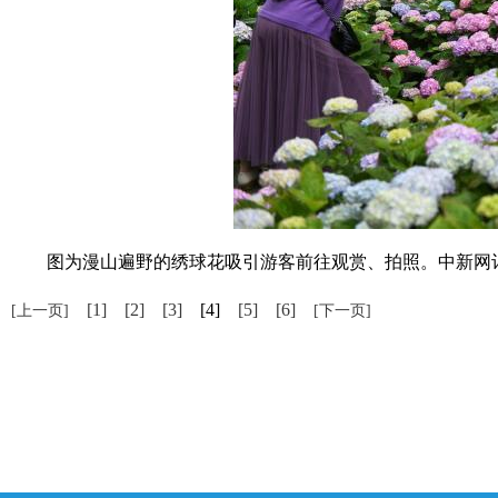
图为漫山遍野的绣球花吸引游客前往观赏、拍照。中新网记
[1]
[2]
[3]
[4]
[5]
[6]
[上一页]
[下一页]