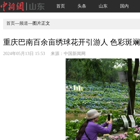
首页
头条
山东
国内
首页
—
频道
—图片正文
重庆巴南百余亩绣球花开引游人 色彩斑斓似
2024年05月13日 15:53 来源：
中国新闻网