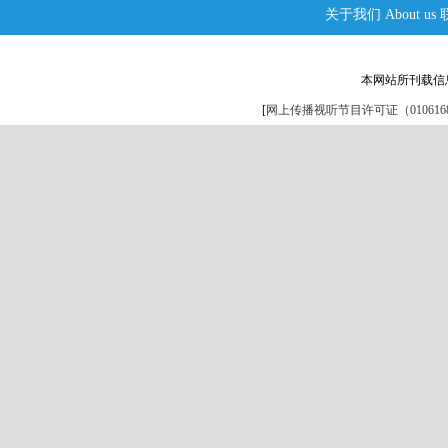
关于我们
About us
本网站所刊载信
[
网上传播视听节目许可证（0106168