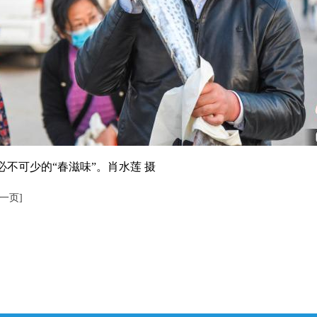
可少的“春滋味”。肖水莲 摄
下一页]