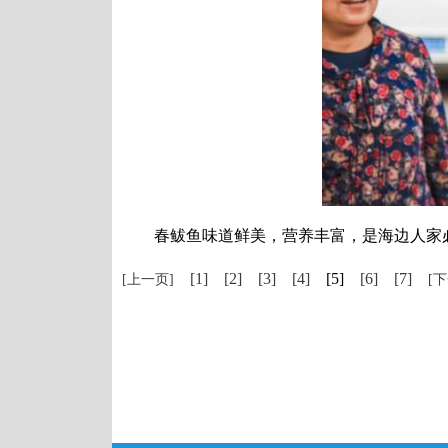
春鲅鱼味道鲜美，营养丰富，是海边人家必不
[1]
[2]
[3]
[4]
[5]
[6]
[7]
[上一页]
[