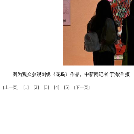
图为观众参观刺绣《花鸟》作品。中新网记者 于海洋 摄
[1]
[2]
[3]
[4]
[5]
[上一页]
[下一页]