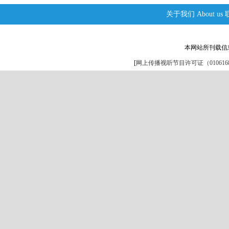
关于我们
About us
本网站所刊载信
[
网上传播视听节目许可证（0106168