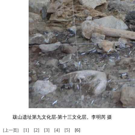
跋山遗址第九文化层-第十三文化层。李明芮 摄
[1]
[2]
[3]
[4]
[5]
[6]
[上一页]