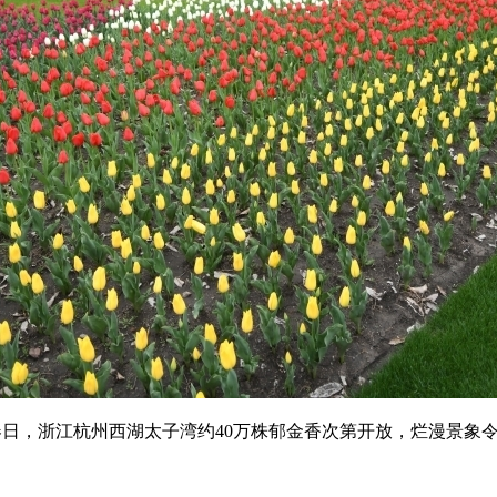
，浙江杭州西湖太子湾约40万株郁金香次第开放，烂漫景象令