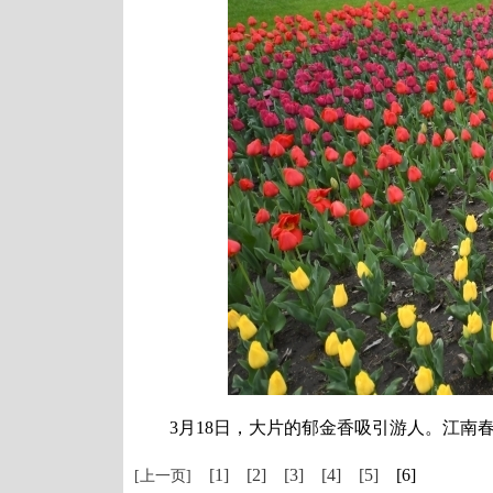
3月18日，大片的郁金香吸引游人。江南春日
[1]
[2]
[3]
[4]
[5]
[6]
[上一页]