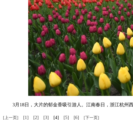
3月18日，大片的郁金香吸引游人。江南春日，浙江杭州西湖
[1]
[2]
[3]
[4]
[5]
[6]
[上一页]
[下一页]