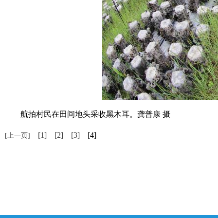
航拍村民在田间地头采收黑木耳。龚普康 摄
[1]
[2]
[3]
[4]
[上一页]