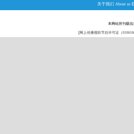
关于我们
About us
本网站所刊载信
[
网上传播视听节目许可证（0106168