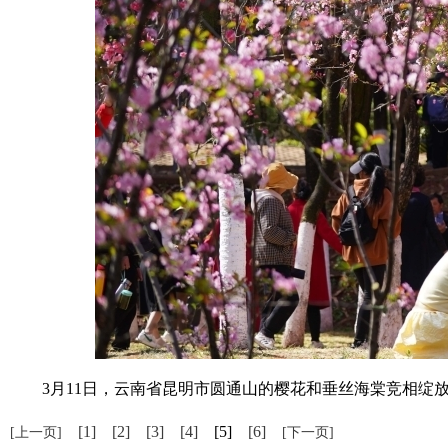
3月11日，云南省昆明市圆通山的樱花和垂丝海棠竞相绽放，
[1]
[2]
[3]
[4]
[5]
[6]
[上一页]
[下一页]