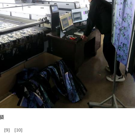
摄
[9]
[10]