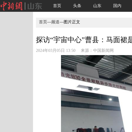
首页
头条
山东
国内
首页
—
频道
—图片正文
探访“宇宙中心”曹县：马面裙是
2024年03月05日 13:50 来源：
中国新闻网