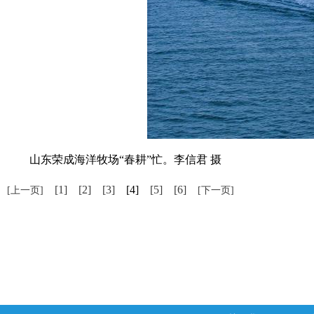
山东荣成海洋牧场“春耕”忙。李信君 摄
[1]
[2]
[3]
[4]
[5]
[6]
[上一页]
[下一页]