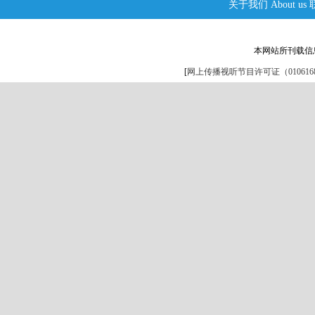
关于我们
About us
本网站所刊载信
[
网上传播视听节目许可证（0106168