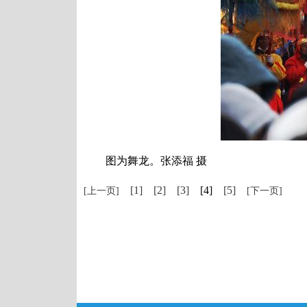
图为舞龙。张添福 摄
[1]
[2]
[3]
[4]
[5]
[上一页]
[下一页]