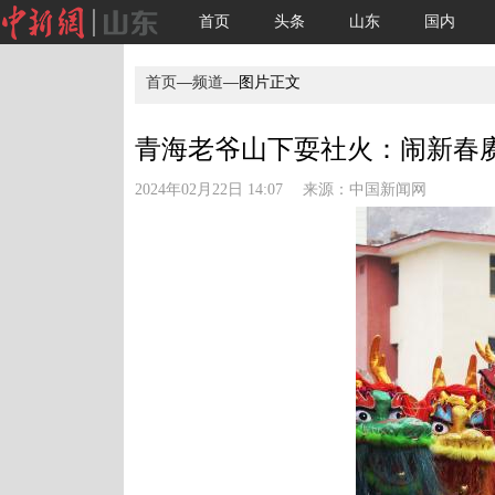
首页
头条
山东
国内
首页
—
频道
—图片正文
青海老爷山下耍社火：闹新春赓
2024年02月22日 14:07 来源：
中国新闻网