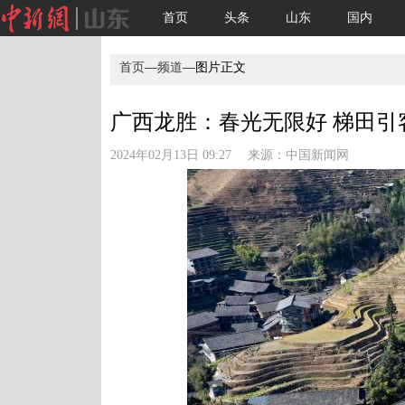
首页
头条
山东
国内
首页
—
频道
—图片正文
广西龙胜：春光无限好 梯田引客
2024年02月13日 09:27 来源：
中国新闻网