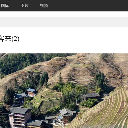
国际
图片
视频
来(2)