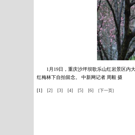
1月19日，重庆沙坪坝歌乐山红岩景区内大
红梅林下自拍留念。 中新网记者 周毅 摄
[1]
[2]
[3]
[4]
[5]
[6]
[下一页]