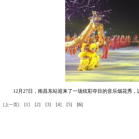
12月27日，南昌东站迎来了一场炫彩夺目的音乐烟花秀，
[1]
[2]
[3]
[4]
[5]
[6]
[上一页]